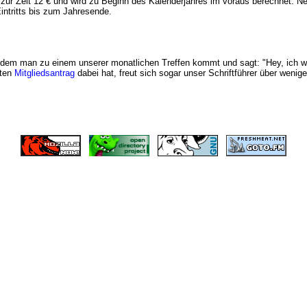
gt zur Zeit 12 € und wird zu Beginn des Kalenderjahres im voraus berechnet. Ne
intritts bis zum Jahresende.
indem man zu einem unserer monatlichen Treffen kommt und sagt: "Hey, ich 
lten
Mitgliedsantrag
dabei hat, freut sich sogar unser Schriftführer über weniger